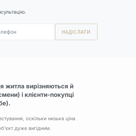
нсультацію.
ня житла вирізняються й
смени) і клієнти-покупці
бе).
естування, оскільки низька ціна
об’єкт дуже вигідним.