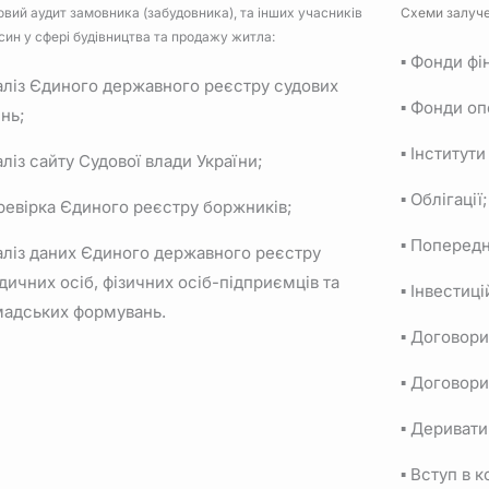
вий аудит замовника (забудовника), та інших учасників
Схеми залуче
син у сфері будівництва та продажу житла:
▪ Фонди фі
аліз Єдиного державного реєстру судових
▪ Фонди оп
нь;
▪ Інститут
аліз сайту Судової влади України;
▪ Облігації;
ревірка Єдиного реєстру боржників;
▪ Попередн
аліз даних Єдиного державного реєстру
ичних осіб, фізичних осіб-підприємців та
▪ Інвестиц
мадських формувань.
▪ Договори
▪ Договори
▪ Деривати
▪ Вступ в 