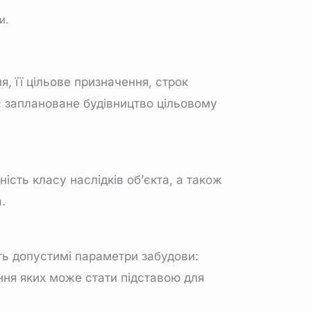
и.
, її цільове призначення, строк
ає заплановане будівництво цільовому
ість класу наслідків об’єкта, а також
.
ть допустимі параметри забудови:
ання яких може стати підставою для