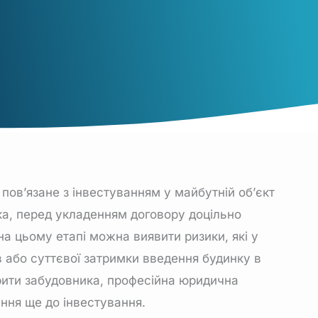
пов’язане з інвестуванням у
майбутній об’єкт
ка, перед укладенням договору доцільно
а цьому етапі можна виявити ризики, які у
 або суттєвої затримки введення будинку в
рити забудовника
, професійна юридична
ння ще до інвестування.