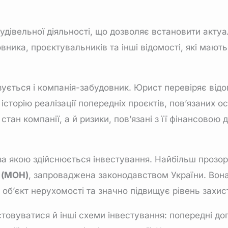
удівельної діяльності, що дозволяє встановити актуа
вника, проєктувальників та інші відомості, які мают
зується і компанія-забудовник. Юрист перевіряє відо
історію реалізації попередніх проєктів, пов’язаних 
тан компанії, а й ризики, пов’язані з її фінансовою д
 за якою здійснюється інвестування. Найбільш прозо
 (МОН)
, запроваджена законодавством України. Вон
об’єкт нерухомості та значно підвищує рівень захис
товуватися й інші схеми інвестування: попередні до