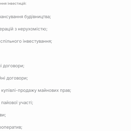
ння інвестицій:
нансування будівництва;
ерацій з нерухомістю;
и спільного інвестування;
і договори;
ійні договори;
 купівлі-продажу майнових прав;
 пайової участі;
ви;
кооператив;