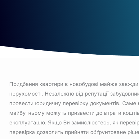
Придбання квартири в новобудові майже завжди 
нерухомості
. Незалежно від репутації забудовни
провести юридичну перевірку документів. Саме н
майбутньому можуть призвести до втрати коштів
експлуатацію. Якщо Ви замислюєтесь,
як переві
перевірка дозволить прийняти обґрунтоване ріше