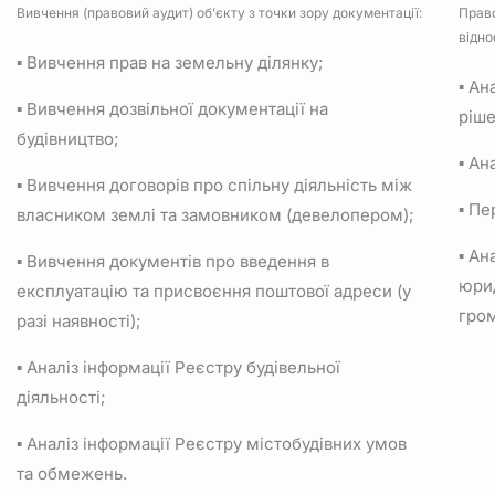
Вивчення (правовий аудит) об’єкту з точки зору документації:
Право
відно
▪ Вивчення прав на земельну ділянку;
▪ Ан
▪ Вивчення дозвільної документації на
ріше
будівництво;
▪ Ан
▪ Вивчення договорів про спільну діяльність між
▪ Пе
власником землі та замовником (девелопером);
▪ Ан
▪ Вивчення документів про введення в
юрид
експлуатацію та присвоєння поштової адреси (у
гро
разі наявності);
▪ Аналіз інформації Реєстру будівельної
діяльності;
▪ Аналіз інформації Реєстру містобудівних умов
та обмежень.