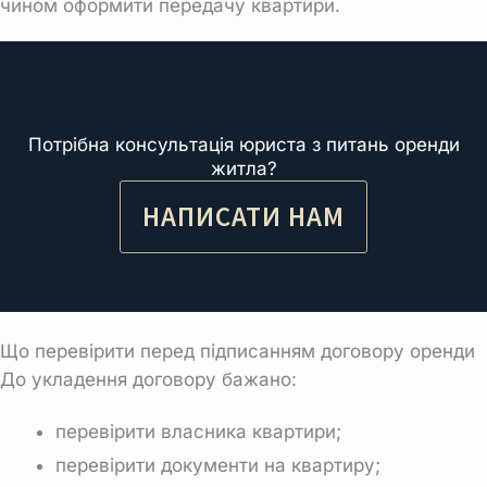
чином оформити передачу квартири.
Потрібна консультація юриста з питань оренди
житла?
НАПИСАТИ НАМ
Що перевірити перед підписанням договору оренди
До укладення договору бажано:
перевірити власника квартири
;
перевірити документи на квартиру
;